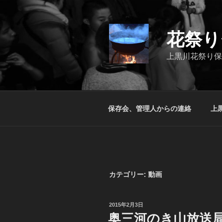
コ
ン
テ
花祭り
ン
ツ
上黒川花祭り保
へ
ス
キ
ッ
保存会、管理人からの連絡
上
プ
カテゴリー:
動画
投
2015年2月3日
稿
奥三河のき山放送
日: