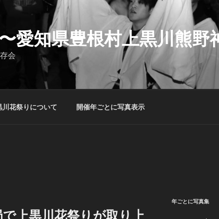
〜愛知県豊根村上黒川熊野
存会
黒川花祭りについて
開催年ごとに写真表示
年ごとに写真集
局で上黒川花祭りが取り上