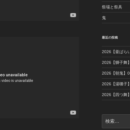
祭場と祭具
鬼
最近の投稿
2026【釜ばら
2026【獅子舞】
2026【朝鬼】08
2026【湯囃子】
2026【四つ舞】
検
索: