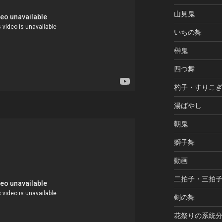
山見鬼
いちの舞
榊鬼
四つ舞
杓子・すりこ
湯ばやし
朝鬼
獅子舞
動画
二拍子・三拍
剣の舞
花祭りの系統