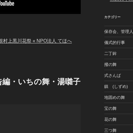
カテゴリー
保存会、管理
根村上黒川花祭 « NPO法人 てほへ
儀式的行事
二丁鉾
撥の舞
式さんば
予告編・いちの舞・湯囃子
鎮 (しずめ)
地固めの舞
宝の舞
花の舞
三つ舞