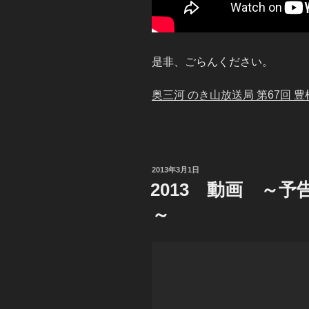
是非、ごらんください。
奥三河 のき山放送局 第67回 豊
投
2013年3月1日
稿
2013 動画 ～
日:
～