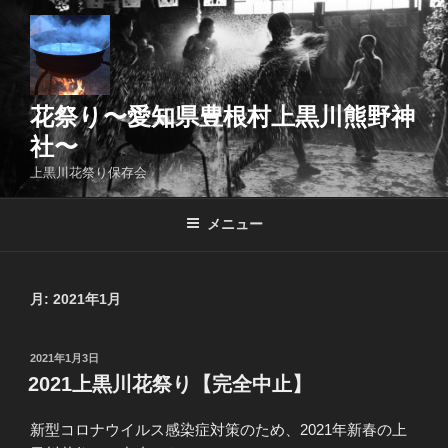
コ
ン
テ
ン
ツ
花祭り〜愛知県豊根村上黒川熊野神
へ
社〜
ス
上黒川花祭り保存会
キ
ッ
メニュー
プ
月:
2021年1月
投
2021年1月3日
稿
2021上黒川花祭り【完全中止】
日:
新型コロナウイルス感染症対策のため、2021年新春の上