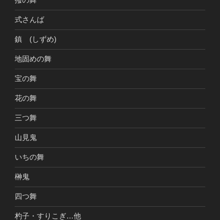
式さんば
鎮 (しずめ)
地固めの舞
宝の舞
花の舞
三つ舞
山見鬼
いちの舞
榊鬼
四つ舞
杓子・すりこぎ…他