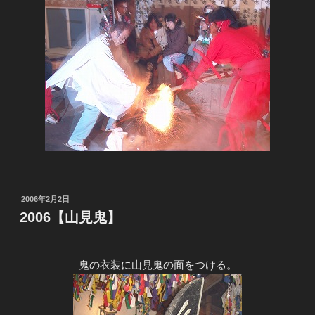
投
2006年2月2日
稿
2006【山見鬼】
日:
鬼の衣装に山見鬼の面をつける。