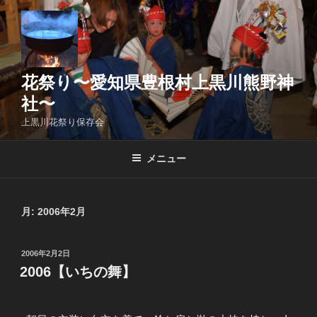
コ
ン
テ
ン
ツ
花祭り〜愛知県豊根村上黒川熊野神
へ
社〜
ス
上黒川花祭り保存会
キ
ッ
メニュー
プ
月:
2006年2月
投
2006年2月2日
稿
2006【いちの舞】
日: