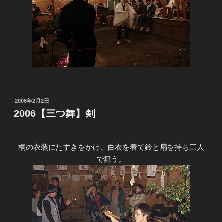
投
2006年2月2日
稿
2006【三つ舞】剣
日:
桐の衣装にたすきをかけ、白衣を着て鈴と扇を持ち三人
で舞う。