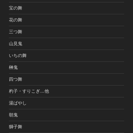
宝の舞
花の舞
三つ舞
山見鬼
いちの舞
榊鬼
四つ舞
杓子・すりこぎ…他
湯ばやし
朝鬼
獅子舞