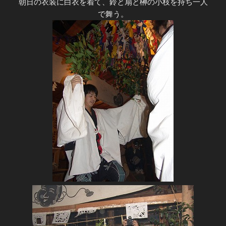
朝日の衣装に白衣を着て、鈴と扇と榊の小枝を持ち一人
で舞う。