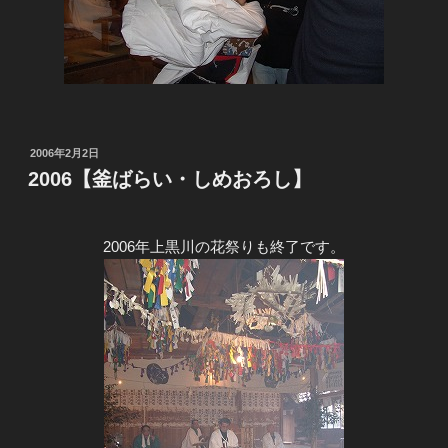
投
2006年2月2日
稿
2006【釜ばらい・しめおろし】
日:
2006年上黒川の花祭りも終了です。