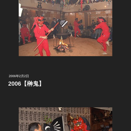
投
2006年2月2日
稿
2006【榊鬼】
日: