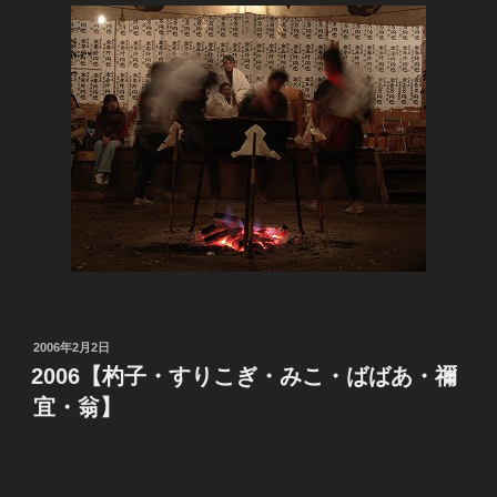
投
2006年2月2日
稿
2006【杓子・すりこぎ・みこ・ばばあ・禰
日:
宜・翁】