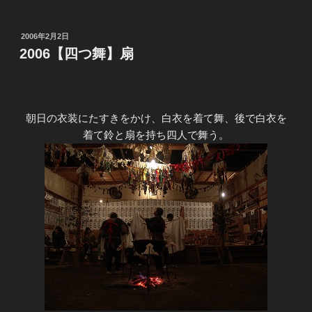
投
2006年2月2日
稿
2006【四つ舞】扇
日:
朝日の衣装にたすきをかけ、白衣を着て舞、後で白衣を
着て鈴と扇を持ち四人で舞う。