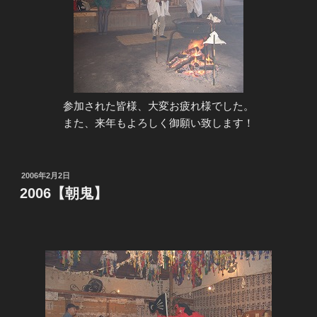
参加された皆様、大変お疲れ様でした。
また、来年もよろしく御願い致します！
投
2006年2月2日
稿
2006【朝鬼】
日: