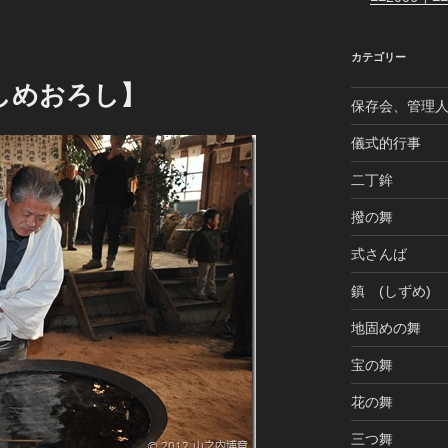
カテゴリー
・しめおろし】
保存会、管理
儀式的行事
二丁鉾
撥の舞
式さんば
鎮 (しずめ)
地固めの舞
宝の舞
花の舞
三つ舞