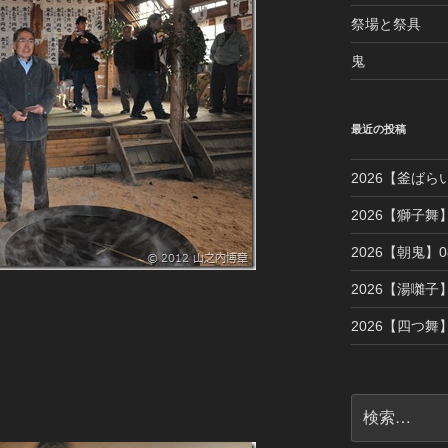
祭場と祭具
鬼
最近の投稿
2026【釜ばら
2026【獅子舞】
2026【朝鬼】08
2026【湯囃子】
2026【四つ舞】
検
索: