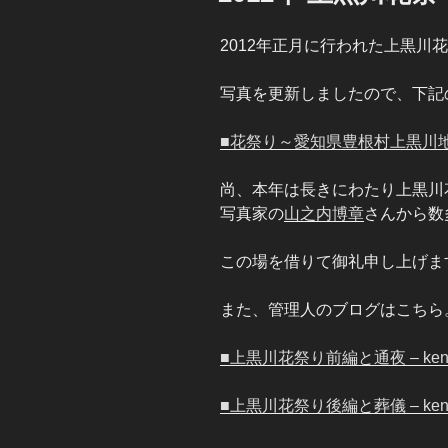
2012年正月に行われた上黒川
写真を更新しましたので、下記
■花祭り～愛知県豊根村上黒川地
尚、本年は長きにわたり上黒川
写真家の
山之内博章
さんから数
この場を借りて御礼申し上げま
また、管理人のブログはこちら
■上黒川花祭り前編と通夜 – kenta’s
■上黒川花祭り後編と葬儀 – kenta’s