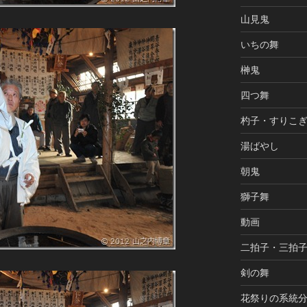
山見鬼
いちの舞
榊鬼
四つ舞
杓子・すりこ
湯ばやし
朝鬼
獅子舞
動画
二拍子・三拍
剣の舞
花祭りの系統