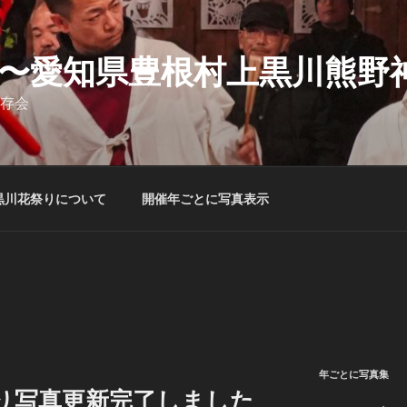
〜愛知県豊根村上黒川熊野
存会
黒川花祭りについて
開催年ごとに写真表示
年ごとに写真集
花祭り写真更新完了しました