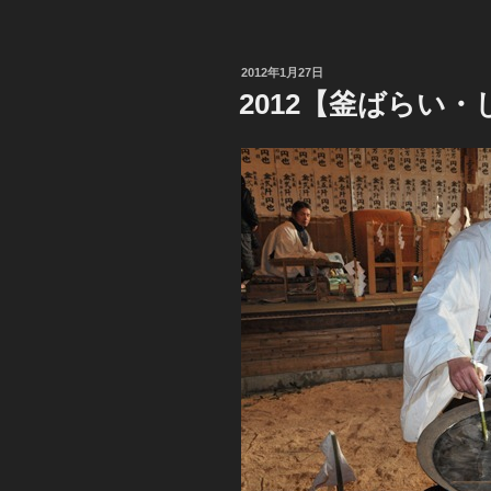
投
2012年1月27日
稿
2012【釜ばらい
日: