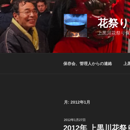
コ
ン
テ
花祭り
ン
ツ
上黒川花祭り保
へ
ス
キ
ッ
保存会、管理人からの連絡
上
プ
月:
2012年1月
投
2012年1月27日
稿
2012年 上黒川
日: