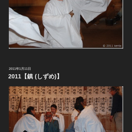
投
2011年1月11日
稿
2011【鎮 (しずめ)】
日: