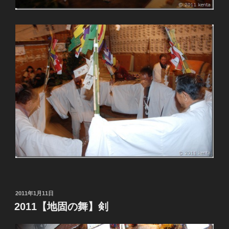
投
2011年1月11日
稿
2011【地固の舞】剣
日: