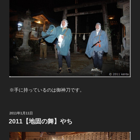
※手に持っているのは御神刀です。
投
2011年1月11日
稿
2011【地固の舞】やち
日: