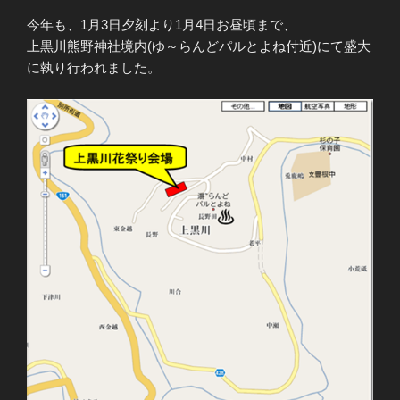
今年も、1月3日夕刻より1月4日お昼頃まで、
上黒川熊野神社境内(ゆ～らんどパルとよね付近)にて盛大
に執り行われました。