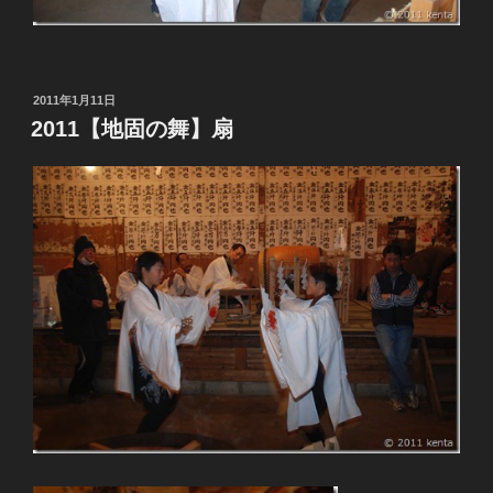
投
2011年1月11日
稿
2011【地固の舞】扇
日: