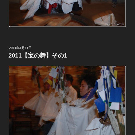
投
2011年1月11日
稿
2011【宝の舞】その1
日: