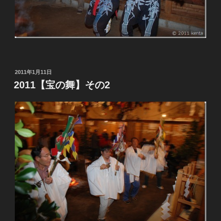
投
2011年1月11日
稿
2011【宝の舞】その2
日: