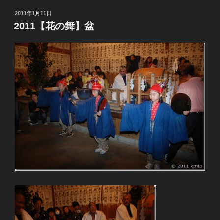
投
2011年1月11日
稿
2011【花の舞】盆
日: