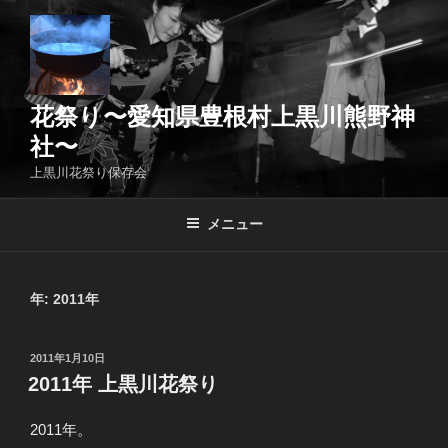
コ
ン
テ
ン
ツ
花祭り〜愛知県豊根村上黒川熊野神
へ
社〜
ス
上黒川花祭り保存会
キ
ッ
メニュー
プ
年:
2011年
投
2011年1月10日
稿
2011年 上黒川花祭り
日:
2011年。