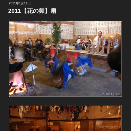
投
2011年1月11日
稿
2011【花の舞】扇
日: