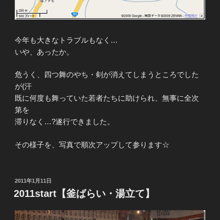
今年も大きなトラブルもなく…
いや、あったか。
危うく、四つ舞のやち・剣が消えてしまうところでした
が(汗
既に何度も舞っていた若者たちに助けられ、無事に全次
第を
滞りなく…?遂行できました。
その様子を、写真で順次アップして参ります☆
投
2011年1月11日
稿
2011start【釜ばらい・湯立て】
日: