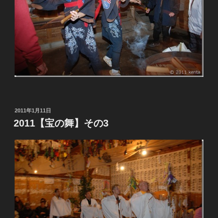
投
2011年1月11日
稿
2011【宝の舞】その3
日: