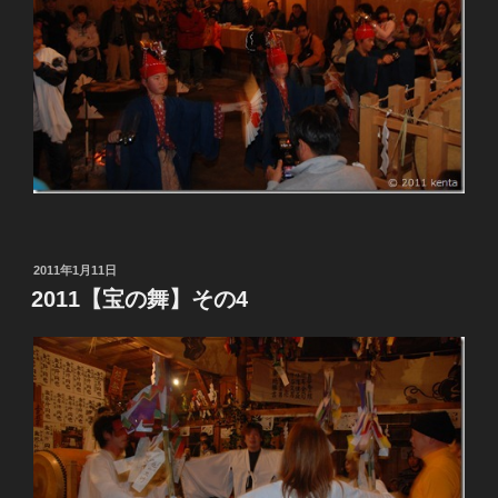
投
2011年1月11日
稿
2011【宝の舞】その4
日: