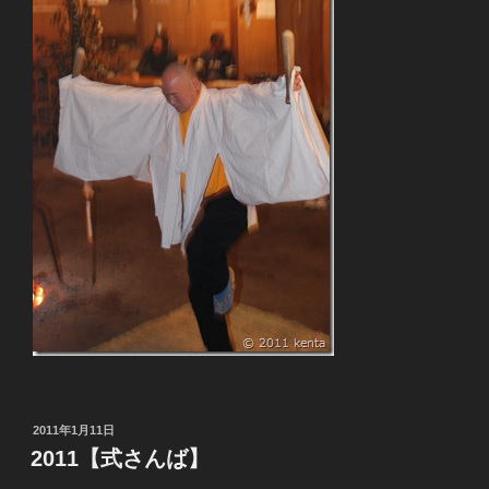
投
2011年1月11日
稿
2011【式さんば】
日: