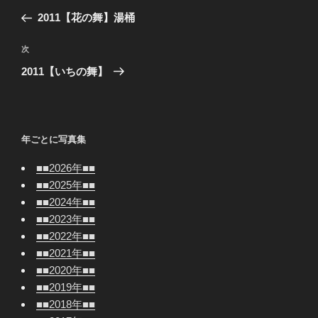
稿
の
2011【花の舞】湯桶
ナ
投
ビ
稿
次
次
ゲ
の
2011【いちの舞】
投
ー
稿
シ
ョ
年ごとに写真集
ン
■■2026年■■
■■2025年■■
■■2024年■■
■■2023年■■
■■2022年■■
■■2021年■■
■■2020年■■
■■2019年■■
■■2018年■■