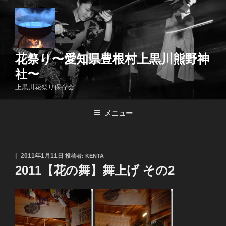
コ
ン
テ
ン
ツ
花祭り〜愛知県豊根村上黒川熊野神
へ
社〜
ス
上黒川花祭り保存会
キ
ッ
メニュー
プ
投
2011年1月11日
投稿者:
KENTA
稿
2011【花の舞】舞上げ その2
日: