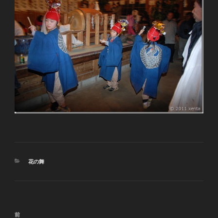
カ
花の舞
テ
ゴ
リ
ー
投
前
前