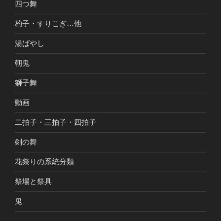
四つ舞
杓子・すりこぎ…他
湯ばやし
朝鬼
獅子舞
動画
二拍子・三拍子・四拍子
剣の舞
花祭りの系統分類
祭場と祭具
鬼