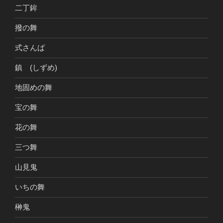
二丁鉾
撥の舞
式さんば
鎮 (しずめ)
地固めの舞
宝の舞
花の舞
三つ舞
山見鬼
いちの舞
榊鬼