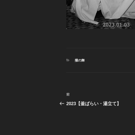
カ
撥の舞
テ
ゴ
リ
ー
投
前
前
稿
の
2023【釜ばらい・湯立て】
投
ナ
稿
ビ