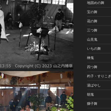
地固めの舞
宝の舞
花の舞
三つ舞
山見鬼
いちの舞
榊鬼
四つ舞
杓子・すりこ
湯ばやし
朝鬼
獅子舞