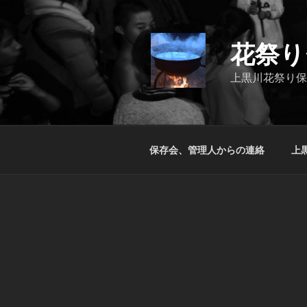
コ
ン
テ
花祭り
ン
ツ
上黒川花祭り保
へ
ス
キ
ッ
保存会、管理人からの連絡
上
プ