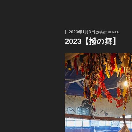
投
2023年1月3日
投稿者:
KENTA
稿
2023【撥の舞】
日: