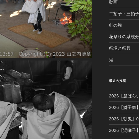
動画
二拍子・三拍
剣の舞
花祭りの系統
祭場と祭具
鬼
最近の投稿
2026【釜ばら
2026【獅子舞】
2026【朝鬼】08
2026【湯囃子】