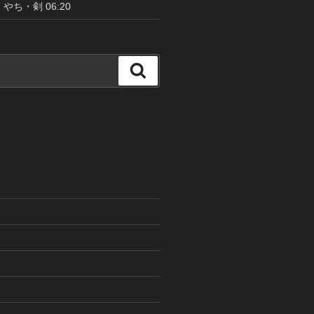
やち・剣 06:20
検
索