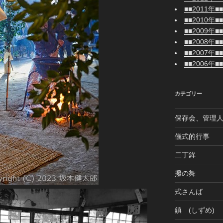
■■2011年■■
■■2010年■■
■■2009年■■
■■2008年■■
■■2007年■■
■■2006年■■
カテゴリー
保存会、管理
儀式的行事
二丁鉾
撥の舞
式さんば
鎮 (しずめ)