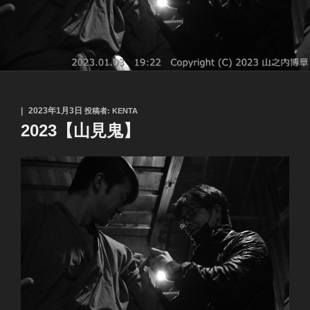
投
2023年1月3日
投稿者:
KENTA
稿
2023【山見鬼】
日: