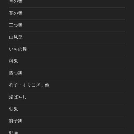
宝の舞
花の舞
三つ舞
山見鬼
いちの舞
榊鬼
四つ舞
杓子・すりこぎ…他
湯ばやし
朝鬼
獅子舞
動画