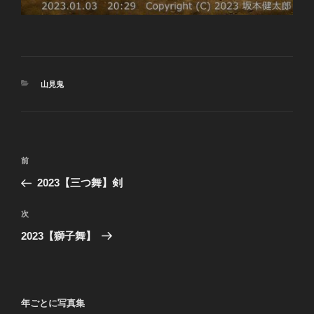
カ
山見鬼
テ
ゴ
リ
ー
投
前
前
稿
の
2023【三つ舞】剣
ナ
投
ビ
稿
次
次
ゲ
の
2023【獅子舞】
投
ー
稿
シ
ョ
年ごとに写真集
ン