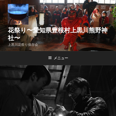
コ
ン
テ
ン
ツ
花祭り〜愛知県豊根村上黒川熊野神
へ
社〜
ス
上黒川花祭り保存会
キ
ッ
メニュー
プ