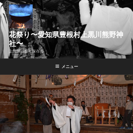
コ
ン
テ
ン
ツ
花祭り〜愛知県豊根村上黒川熊野神
へ
社〜
ス
上黒川花祭り保存会
キ
ッ
メニュー
プ