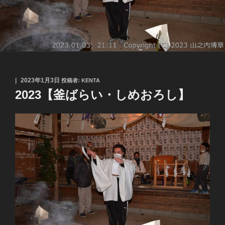
投
2023年1月3日
投稿者:
KENTA
稿
2023【釜ばらい・しめおろし】
日: