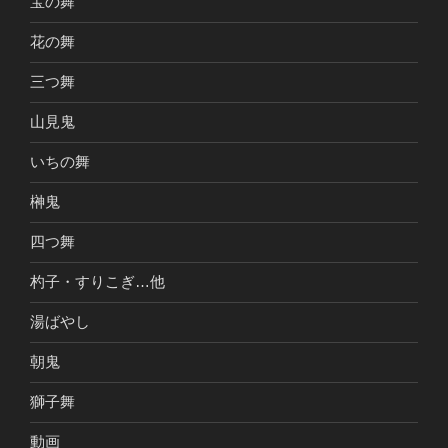
宝の舞
花の舞
三つ舞
山見鬼
いちの舞
榊鬼
四つ舞
杓子・すりこぎ…他
湯ばやし
朝鬼
獅子舞
動画