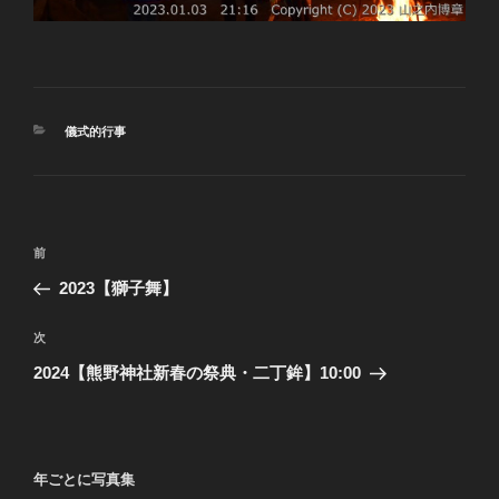
カ
儀式的行事
テ
ゴ
リ
ー
投
前
前
稿
の
2023【獅子舞】
ナ
投
ビ
稿
次
次
ゲ
の
2024【熊野神社新春の祭典・二丁鉾】10:00
投
ー
稿
シ
ョ
年ごとに写真集
ン