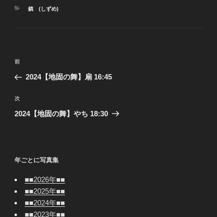
カ
鎮 (しずめ)
テ
ゴ
リ
ー
投
前
前
稿
の
2024【地固の舞】扇 16:45
ナ
投
ビ
稿
次
次
ゲ
の
2024【地固の舞】やち 18:30
投
ー
稿
シ
ョ
年ごとに写真集
ン
■■2026年■■
■■2025年■■
■■2024年■■
■■2023年■■