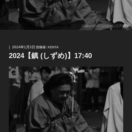
投
2024年1月3日
投稿者:
KENTA
稿
2024【鎮 (しずめ)】17:40
日: