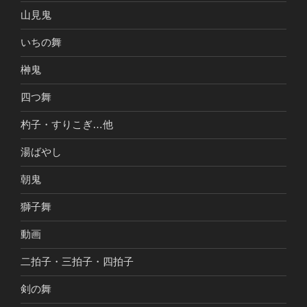
山見鬼
いちの舞
榊鬼
四つ舞
杓子・すりこぎ…他
湯ばやし
朝鬼
獅子舞
動画
二拍子・三拍子・四拍子
剣の舞