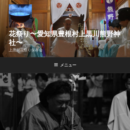
コ
ン
テ
ン
ツ
花祭り〜愛知県豊根村上黒川熊野神
へ
社〜
ス
上黒川花祭り保存会
キ
ッ
メニュー
プ