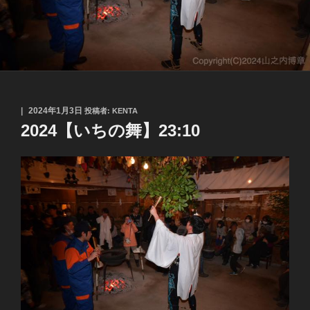
投
2024年1月3日
投稿者:
KENTA
稿
2024【いちの舞】23:10
日: