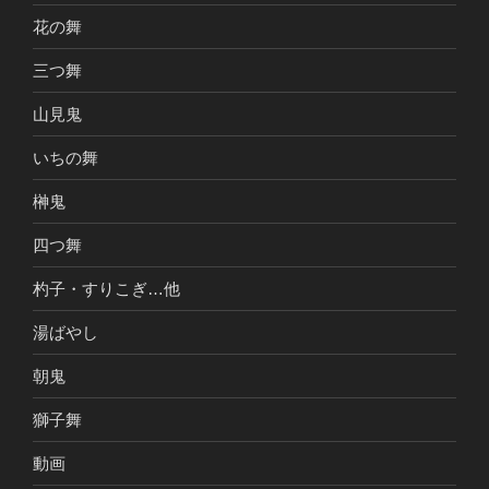
花の舞
三つ舞
山見鬼
いちの舞
榊鬼
四つ舞
杓子・すりこぎ…他
湯ばやし
朝鬼
獅子舞
動画