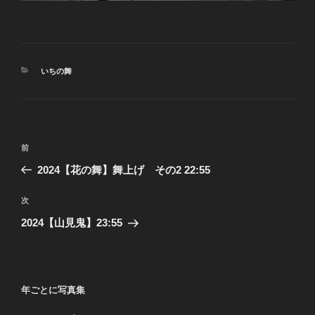
カ
いちの舞
テ
ゴ
リ
ー
投
前
前
稿
の
2024【花の舞】舞上げ その2 22:55
ナ
投
ビ
稿
次
次
ゲ
の
2024【山見鬼】23:55
投
ー
稿
シ
ョ
年ごとに写真集
ン