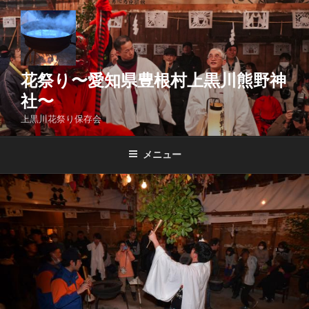
コ
ン
テ
ン
ツ
花祭り〜愛知県豊根村上黒川熊野神
へ
社〜
ス
上黒川花祭り保存会
キ
ッ
メニュー
プ