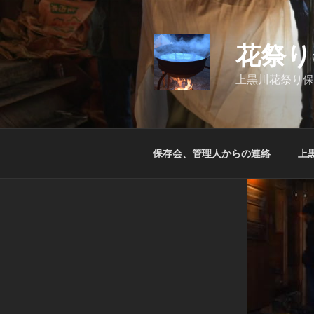
コ
ン
テ
花祭り
ン
ツ
上黒川花祭り保
へ
ス
キ
ッ
保存会、管理人からの連絡
上
プ