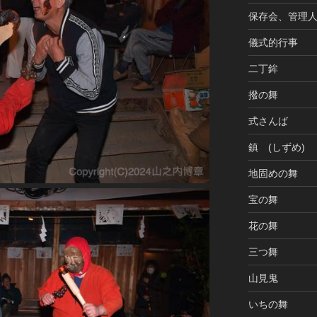
保存会、管理
儀式的行事
二丁鉾
撥の舞
式さんば
鎮 (しずめ)
地固めの舞
宝の舞
花の舞
三つ舞
山見鬼
いちの舞