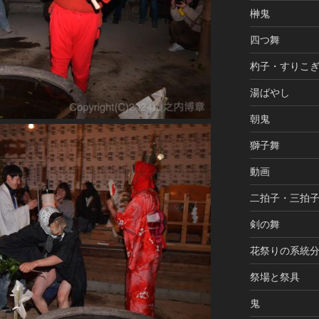
榊鬼
四つ舞
杓子・すりこ
湯ばやし
朝鬼
獅子舞
動画
二拍子・三拍
剣の舞
花祭りの系統
祭場と祭具
鬼