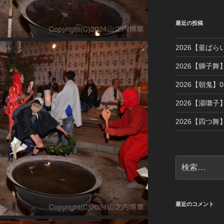
最近の投稿
2026【釜ばら
2026【獅子舞】
2026【朝鬼】08
2026【湯囃子】
2026【四つ舞】
検
索:
最近のコメント