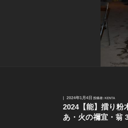
投
2024年1月4日
投稿者:
KENTA
稿
2024【能】擂り
日:
あ・火の禰宜・翁 3: