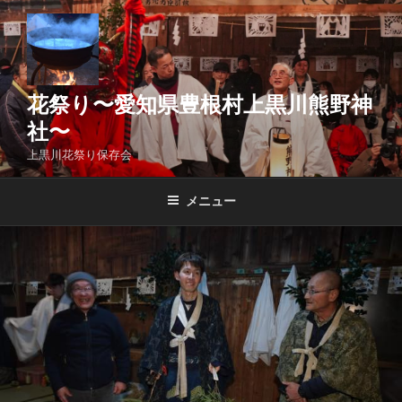
コ
ン
テ
ン
ツ
花祭り〜愛知県豊根村上黒川熊野神
へ
社〜
ス
上黒川花祭り保存会
キ
ッ
メニュー
プ