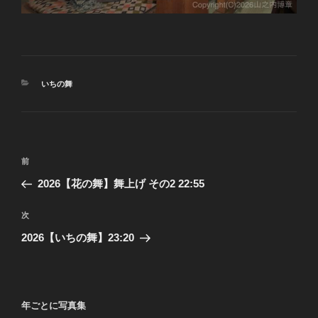
カ
いちの舞
テ
ゴ
リ
ー
投
前
前
稿
の
2026【花の舞】舞上げ その2 22:55
ナ
投
ビ
稿
次
次
ゲ
の
2026【いちの舞】23:20
投
ー
稿
シ
ョ
年ごとに写真集
ン