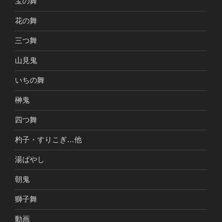
宝の舞
花の舞
三つ舞
山見鬼
いちの舞
榊鬼
四つ舞
杓子・すりこぎ…他
湯ばやし
朝鬼
獅子舞
動画