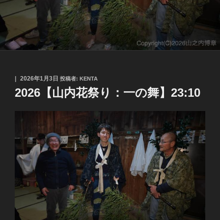
投
2026年1月3日
投稿者:
KENTA
稿
2026【山内花祭り：一の舞】23:10
日: