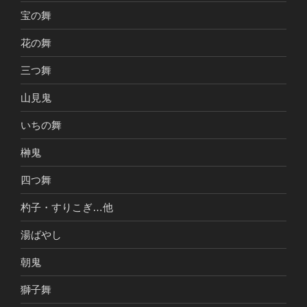
宝の舞
花の舞
三つ舞
山見鬼
いちの舞
榊鬼
四つ舞
杓子・すりこぎ…他
湯ばやし
朝鬼
獅子舞