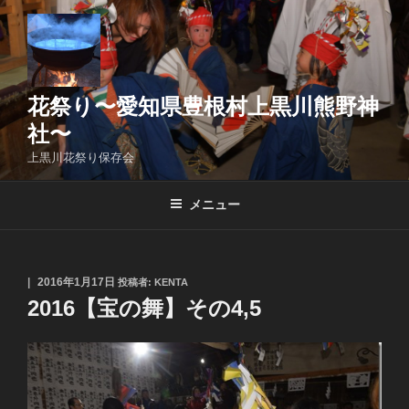
コ
ン
テ
ン
ツ
花祭り〜愛知県豊根村上黒川熊野神
へ
社〜
ス
上黒川花祭り保存会
キ
ッ
メニュー
プ
投
2016年1月17日
投稿者:
KENTA
稿
2016【宝の舞】その4,5
日: