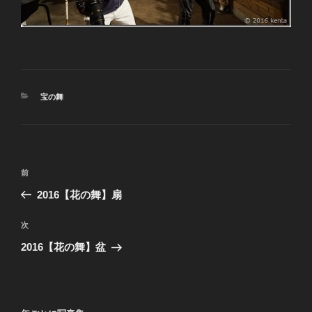
カ
宝の舞
テ
ゴ
リ
ー
投
前
前
稿
の
2016【花の舞】扇
ナ
投
ビ
稿
次
次
ゲ
の
2016【花の舞】盆
投
ー
稿
シ
ョ