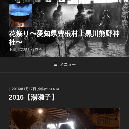
コ
ン
テ
ン
ツ
花祭り〜愛知県豊根村上黒川熊野神
へ
社〜
ス
上黒川花祭り保存会
キ
ッ
メニュー
プ
投
2016年1月17日
投稿者:
KENTA
稿
2016【湯囃子】
日: