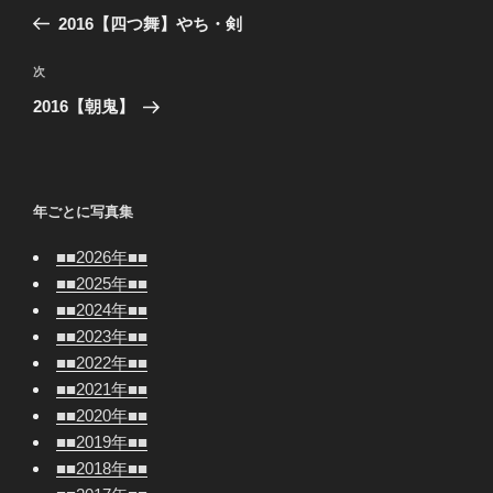
稿
の
2016【四つ舞】やち・剣
ナ
投
ビ
稿
次
次
ゲ
の
2016【朝鬼】
投
ー
稿
シ
ョ
年ごとに写真集
ン
■■2026年■■
■■2025年■■
■■2024年■■
■■2023年■■
■■2022年■■
■■2021年■■
■■2020年■■
■■2019年■■
■■2018年■■