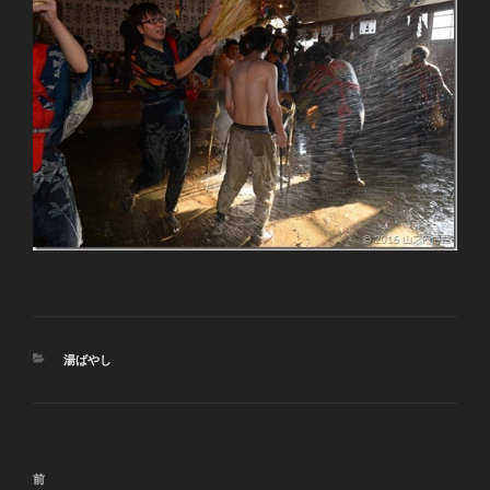
カ
湯ばやし
テ
ゴ
リ
ー
投
前
前