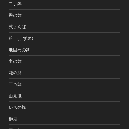
二丁鉾
撥の舞
式さんば
鎮 (しずめ)
地固めの舞
宝の舞
花の舞
三つ舞
山見鬼
いちの舞
榊鬼