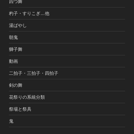
四つ舞
杓子・すりこぎ…他
湯ばやし
朝鬼
獅子舞
動画
二拍子・三拍子・四拍子
剣の舞
花祭りの系統分類
祭場と祭具
鬼