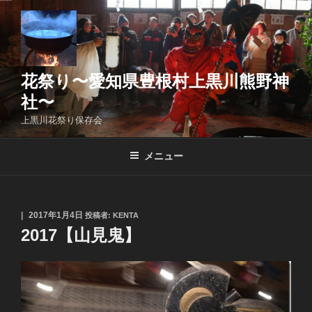
コ
ン
テ
ン
ツ
花祭り〜愛知県豊根村上黒川熊野神
へ
社〜
ス
上黒川花祭り保存会
キ
ッ
メニュー
プ
投
2017年1月4日
投稿者:
KENTA
稿
2017【山見鬼】
日: