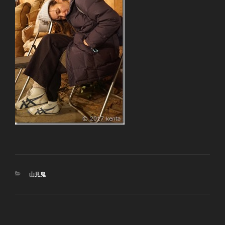
カ
山見鬼
テ
ゴ
リ
ー
投