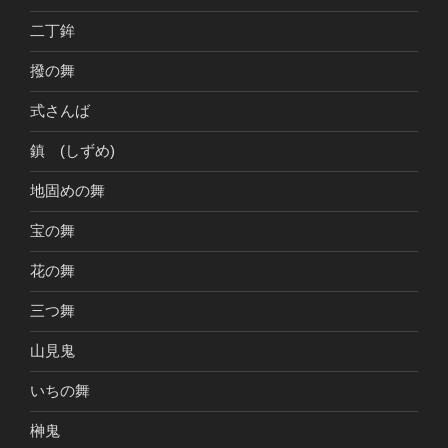
二丁鉾
撥の舞
式さんば
鎮 (しずめ)
地固めの舞
宝の舞
花の舞
三つ舞
山見鬼
いちの舞
榊鬼