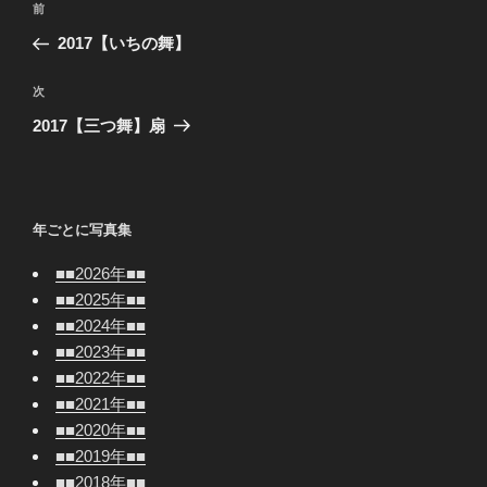
前
前
稿
の
2017【いちの舞】
ナ
投
ビ
稿
次
次
ゲ
の
2017【三つ舞】扇
投
ー
稿
シ
ョ
年ごとに写真集
ン
■■2026年■■
■■2025年■■
■■2024年■■
■■2023年■■
■■2022年■■
■■2021年■■
■■2020年■■
■■2019年■■
■■2018年■■