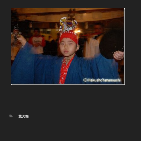
カ
花の舞
テ
ゴ
リ
ー