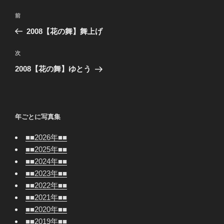
投
前
前
稿
の
2008【花の舞】舞上げ
ナ
投
ビ
稿
次
次
ゲ
の
2008【花の舞】ゆとう
投
ー
稿
シ
ョ
年ごとに写真集
ン
■■2026年■■
■■2025年■■
■■2024年■■
■■2023年■■
■■2022年■■
■■2021年■■
■■2020年■■
■■2019年■■