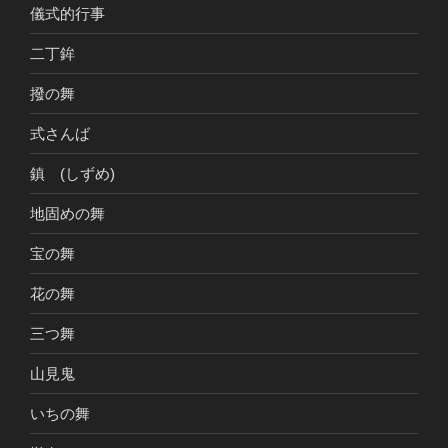
儀式的行事
二丁鉾
撥の舞
式さんば
鎮 (しずめ)
地固めの舞
宝の舞
花の舞
三つ舞
山見鬼
いちの舞