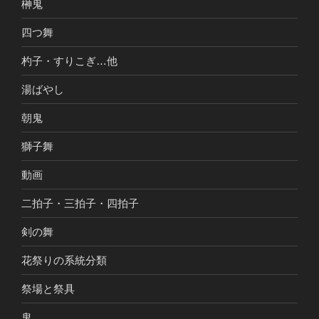
榊鬼
四つ舞
杓子・すりこぎ…他
湯ばやし
朝鬼
獅子舞
動画
二拍子・三拍子・四拍子
剣の舞
花祭りの系統分類
祭場と祭具
鬼