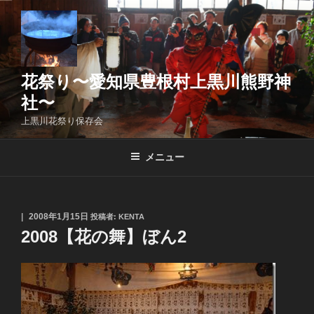
コ
ン
テ
ン
ツ
花祭り〜愛知県豊根村上黒川熊野神
へ
社〜
ス
上黒川花祭り保存会
キ
ッ
メニュー
プ
投
2008年1月15日
投稿者:
KENTA
稿
2008【花の舞】ぼん2
日: