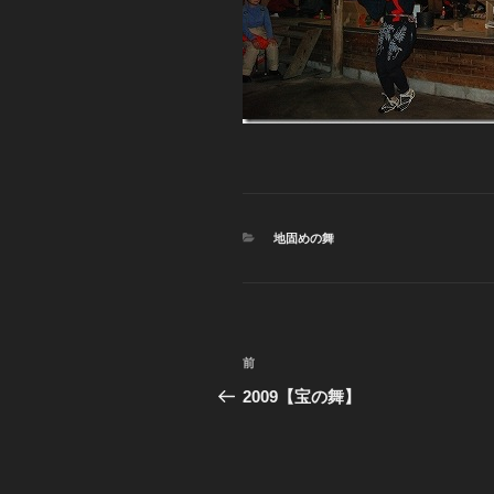
カ
地固めの舞
テ
ゴ
リ
ー
投
前
前
稿
の
2009【宝の舞】
投
ナ
稿
ビ