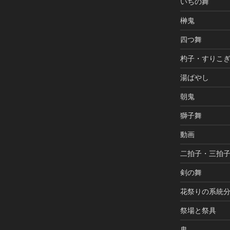
いちの舞
榊鬼
四つ舞
杓子・すりこ
湯ばやし
朝鬼
獅子舞
動画
二拍子・三拍
剣の舞
花祭りの系統
祭場と祭具
鬼