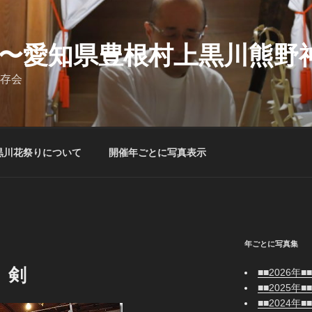
〜愛知県豊根村上黒川熊野
存会
黒川花祭りについて
開催年ごとに写真表示
年ごとに写真集
】剣
■■2026年■■
■■2025年■■
■■2024年■■