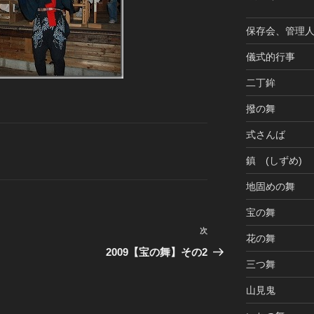
保存会、管理
儀式的行事
二丁鉾
撥の舞
式さんば
鎮 (しずめ)
地固めの舞
宝の舞
次
次
花の舞
の
2009【宝の舞】その2
三つ舞
投
稿
山見鬼